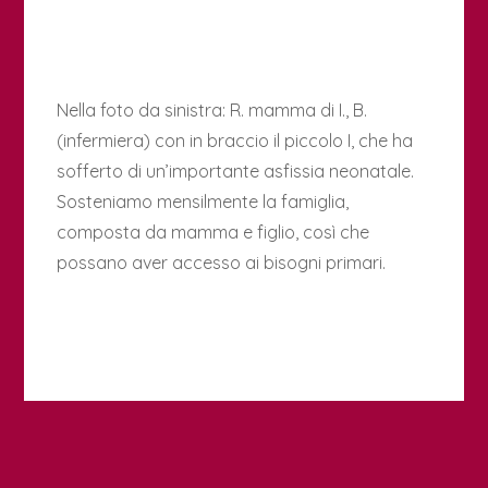
Nella foto da sinistra: R. mamma di I., B.
(infermiera) con in braccio il piccolo I, che ha
sofferto di un’importante asfissia neonatale.
Sosteniamo mensilmente la famiglia,
composta da mamma e figlio, così che
possano aver accesso ai bisogni primari.