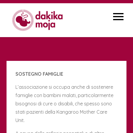
Skip
to
content
SOSTEGNO FAMIGLIE
L’associazione si occupa anche di sostenere
famiglie con bambini malati, particolarmente
bisognosi di cure o disabili, che spesso sono
stati pazienti della Kangaroo Mother Care
Unit.