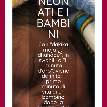
NEON
ATI E I
BAMBI
NI
Con “dakika
moja ya
dhahabu”, in
swahili, o “il
minuto
d’oro”, viene
definito il
primo
minuto di
vita di un
bambino
dopo la