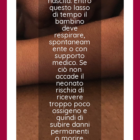
nascita. Entro
questo lasso
di tempo il
bambino
deve
respirare,
spontaneam
ente o con
supporto
medico. Se
ciò non
accade il
neonato
rischia di
ricevere
troppo poco
ossigeno e
quindi di
subire danni
permanenti
o morire.