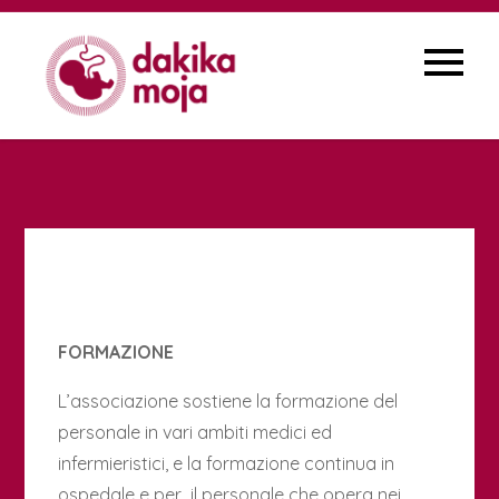
Skip
to
content
FORMAZIONE
L’associazione sostiene la formazione del
personale in vari ambiti medici ed
infermieristici, e la formazione continua in
ospedale e per il personale che opera nei