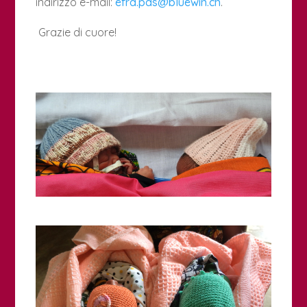
indirizzo e-mail:
efra.pas@bluewin.ch
.
Grazie di cuore!