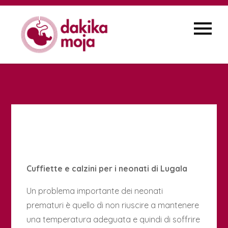
Skip
to
content
Cuffiette e calzini per i neonati di Lugala
Un problema importante dei neonati
prematuri è quello di non riuscire a mantenere
una temperatura adeguata e quindi di soffrire